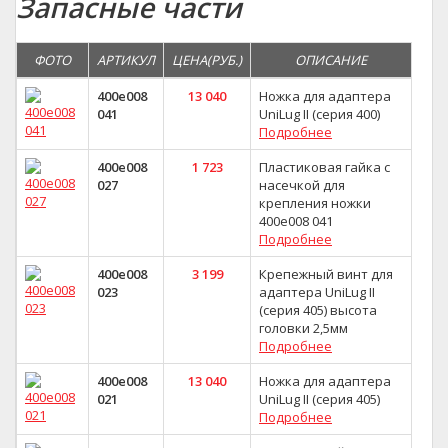
Запасные части
ФОТО
АРТИКУЛ
ЦЕНА(РУБ.)
ОПИСАНИЕ
400e008
13 040
Ножка для адаптера
041
UniLug II (серия 400)
Подробнее
400e008
1 723
Пластиковая гайка с
027
насечкой для
крепления ножки
400e008 041
Подробнее
400e008
3 199
Крепежный винт для
023
адаптера UniLug II
(серия 405) высота
головки 2,5мм
Подробнее
400e008
13 040
Ножка для адаптера
021
UniLug II (серия 405)
Подробнее