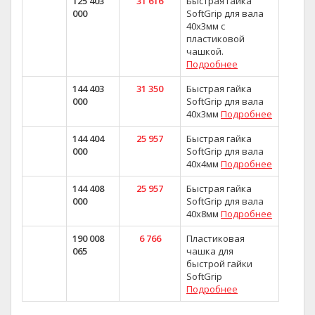
125 403
31 616
Быстрая гайка
000
SoftGrip для вала
40х3мм с
пластиковой
чашкой.
Подробнее
144 403
31 350
Быстрая гайка
000
SoftGrip для вала
40х3мм
Подробнее
144 404
25 957
Быстрая гайка
000
SoftGrip для вала
40х4мм
Подробнее
144 408
25 957
Быстрая гайка
000
SoftGrip для вала
40х8мм
Подробнее
190 008
6 766
Пластиковая
065
чашка для
быстрой гайки
SoftGrip
Подробнее