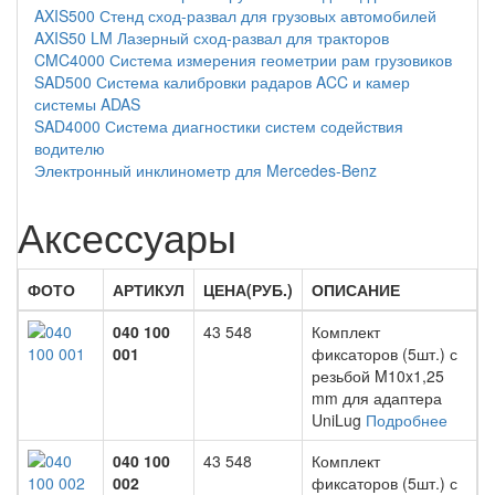
AXIS500 Стенд сход-развал для грузовых автомобилей
AXIS50 LM Лазерный сход-развал для тракторов
CMC4000 Система измерения геометрии рам грузовиков
SAD500 Система калибровки радаров ACC и камер
системы ADAS
SAD4000 Система диагностики систем содействия
водителю
Электронный инклинометр для Mercedes-Benz
Аксессуары
ФОТО
АРТИКУЛ
ЦЕНА(РУБ.)
ОПИСАНИЕ
040 100
43 548
Комплект
001
фиксаторов (5шт.) с
резьбой M10x1,25
mm для адаптера
UniLug
Подробнее
040 100
43 548
Комплект
002
фиксаторов (5шт.) с