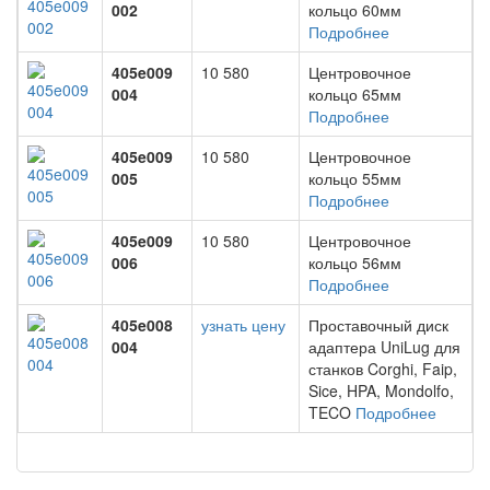
002
кольцо 60мм
Подробнее
405e009
10 580
Центровочное
004
кольцо 65мм
Подробнее
405e009
10 580
Центровочное
005
кольцо 55мм
Подробнее
405e009
10 580
Центровочное
006
кольцо 56мм
Подробнее
405e008
узнать цену
Проставочный диск
004
адаптера UniLug для
станков Corghi, Faip,
Sice, HPA, Mondolfo,
TECO
Подробнее