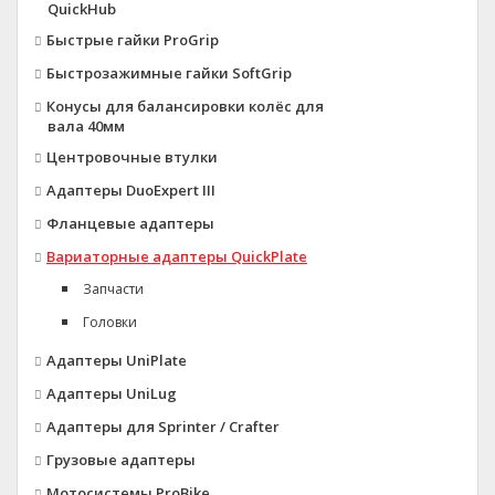
QuickHub
Быстрые гайки ProGrip
Быстрозажимные гайки SoftGrip
Конусы для балансировки колёс для
вала 40мм
Центровочные втулки
Адаптеры DuoExpert III
Фланцевые адаптеры
Вариаторные адаптеры QuickPlate
Запчасти
Головки
Адаптеры UniPlate
Адаптеры UniLug
Адаптеры для Sprinter / Crafter
Грузовые адаптеры
Мотосистемы ProBike