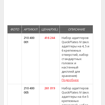
ФОТО
АРТИКУЛ
ЦЕНА(РУБ.)
ОПИСАНИЕ
210 400
416 244
Набор адаптеров
001
QuickPlates IV (вкл.
адаптеры на 4, 5 и
6 крепежных
отверстий, набор
стандартных
головок и
настенный
дисплей для
хранения)
Подробнее
210 400
261 019
Набор адаптеров
005
QuickPlates IV (вкл.
адаптеры на 4 и 5
крепежных