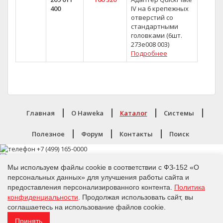
400
IV на 6 крепежных
отверстий со
стандартными
головками (6шт.
273e008 003)
Подробнее
Главная
O Haweka
Каталог
Системы
Полезное
Форум
Контакты
Поиск
Мы используем файлы cookie в соответствии с ФЗ-152 «О
персональных данных» для улучшения работы сайта и
предоставления персонализированного контента.
Политика
Политика конфиденциальности
конфиденциальности
. Продолжая использовать сайт, вы
Copyright 2026,
Haweka
соглашаетесь на использование файлов cookie.
Все права защищены
Принять