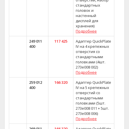
отверстий, набор
стандартных
головок и
настенный
дисплей для
хранения)
Подробнее
249 011
117 425
Адаптер QuickPlate
400
IV на 4 крепежных
отверстия со
стандартными
головками (4шт.
273e008 002)
Подробнее
259 012
166 320
Адаптер QuickPlate
400
IV на 5 крепежных
отверстий со
стандартными
головками (5шт.
273e008 011 + 5шт.
273e008 006)
Подробнее
269 011
166 320
Адаптер QuickPlate